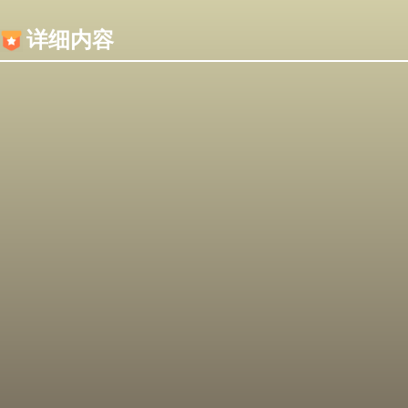
内容加载失败，可能是你的浏览器屏蔽了JS脚本！
详细内容