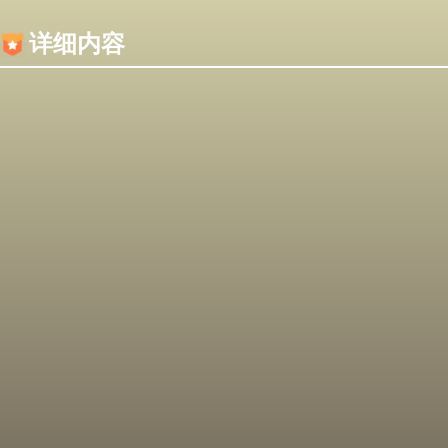
内容加载失败，可能是你的浏览器屏蔽了JS脚本！
详细内容