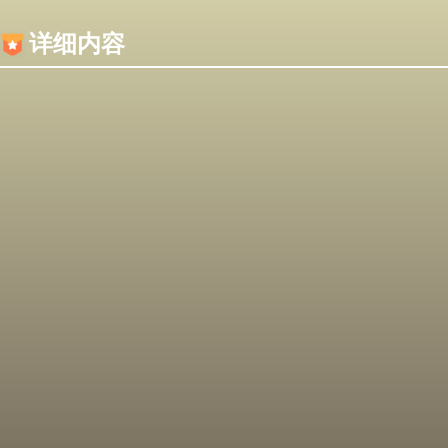
内容加载失败，可能是你的浏览器屏蔽了JS脚本！
详细内容