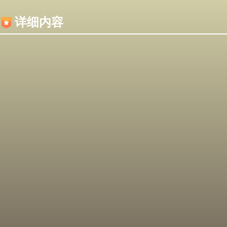
内容加载失败，可能是你的浏览器屏蔽了JS脚本！
详细内容