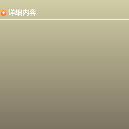
内容加载失败，可能是你的浏览器屏蔽了JS脚本！
详细内容