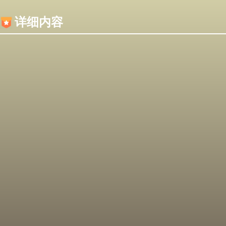
内容加载失败，可能是你的浏览器屏蔽了JS脚本！
详细内容