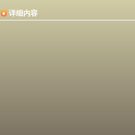
内容加载失败，可能是你的浏览器屏蔽了JS脚本！
详细内容