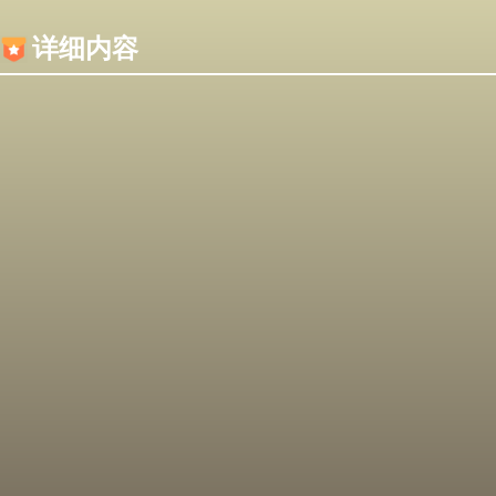
内容加载失败，可能是你的浏览器屏蔽了JS脚本！
详细内容