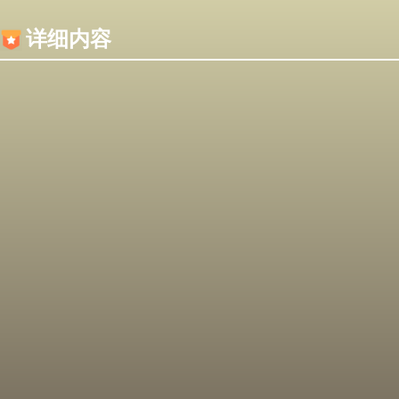
内容加载失败，可能是你的浏览器屏蔽了JS脚本！
详细内容