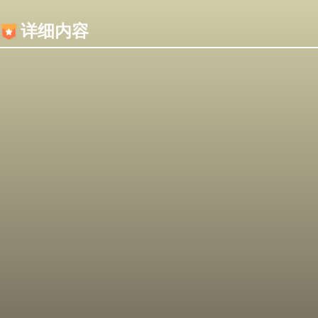
内容加载失败，可能是你的浏览器屏蔽了JS脚本！
详细内容