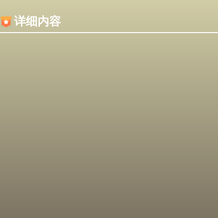
内容加载失败，可能是你的浏览器屏蔽了JS脚本！
详细内容