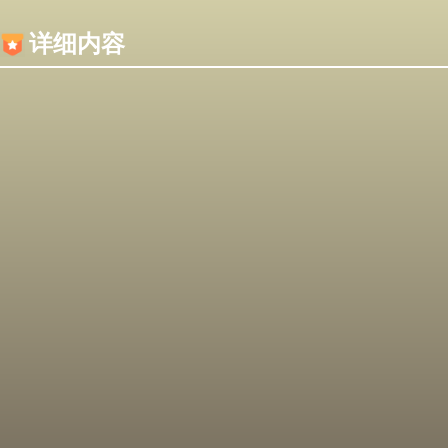
内容加载失败，可能是你的浏览器屏蔽了JS脚本！
详细内容