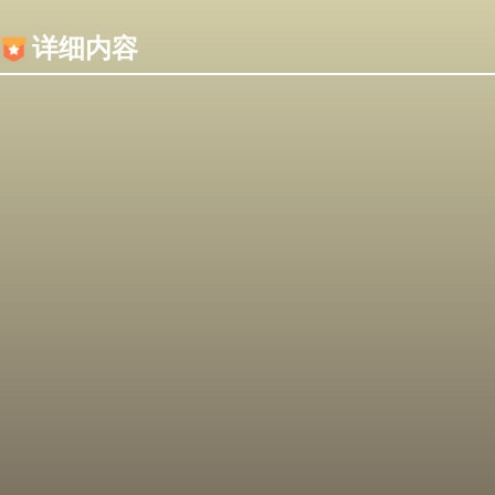
内容加载失败，可能是你的浏览器屏蔽了JS脚本！
详细内容