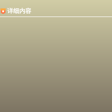
内容加载失败，可能是你的浏览器屏蔽了JS脚本！
详细内容