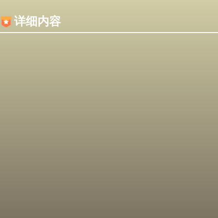
内容加载失败，可能是你的浏览器屏蔽了JS脚本！
详细内容