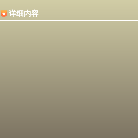
内容加载失败，可能是你的浏览器屏蔽了JS脚本！
详细内容