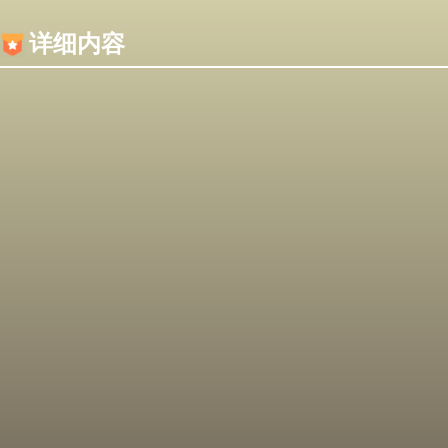
内容加载失败，可能是你的浏览器屏蔽了JS脚本！
详细内容