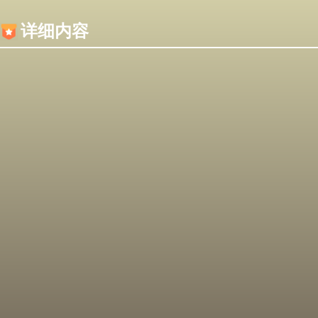
内容加载失败，可能是你的浏览器屏蔽了JS脚本！
详细内容