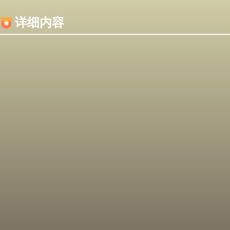
内容加载失败，可能是你的浏览器屏蔽了JS脚本！
详细内容