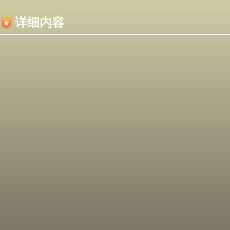
内容加载失败，可能是你的浏览器屏蔽了JS脚本！
详细内容