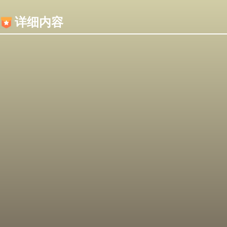
内容加载失败，可能是你的浏览器屏蔽了JS脚本！
详细内容