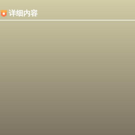
内容加载失败，可能是你的浏览器屏蔽了JS脚本！
详细内容