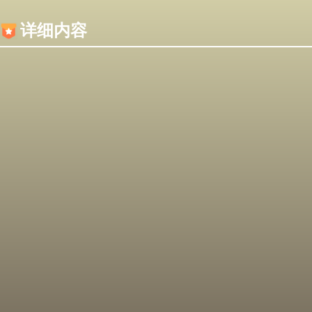
内容加载失败，可能是你的浏览器屏蔽了JS脚本！
详细内容