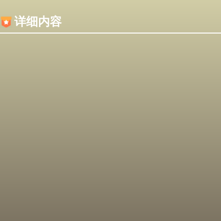
内容加载失败，可能是你的浏览器屏蔽了JS脚本！
详细内容