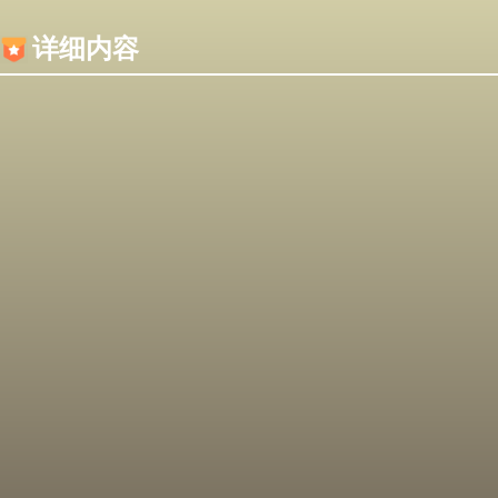
内容加载失败，可能是你的浏览器屏蔽了JS脚本！
详细内容