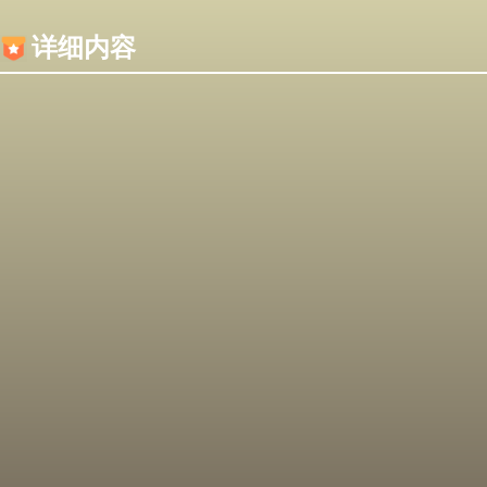
内容加载失败，可能是你的浏览器屏蔽了JS脚本！
详细内容