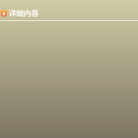
内容加载失败，可能是你的浏览器屏蔽了JS脚本！
详细内容