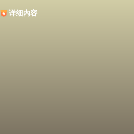
内容加载失败，可能是你的浏览器屏蔽了JS脚本！
详细内容