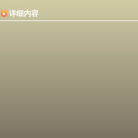
内容加载失败，可能是你的浏览器屏蔽了JS脚本！
详细内容