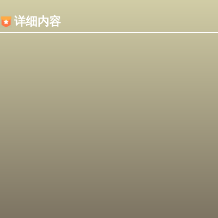
内容加载失败，可能是你的浏览器屏蔽了JS脚本！
详细内容