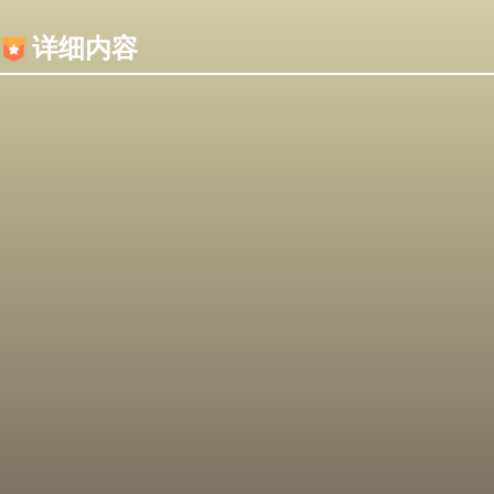
内容加载失败，可能是你的浏览器屏蔽了JS脚本！
详细内容