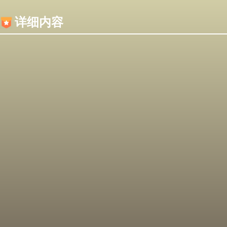
内容加载失败，可能是你的浏览器屏蔽了JS脚本！
详细内容