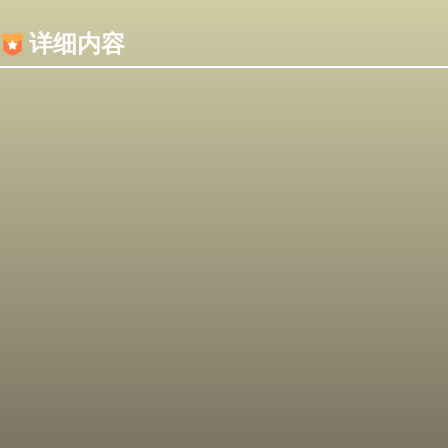
内容加载失败，可能是你的浏览器屏蔽了JS脚本！
详细内容