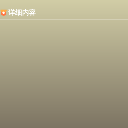
内容加载失败，可能是你的浏览器屏蔽了JS脚本！
详细内容