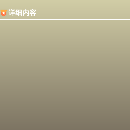
内容加载失败，可能是你的浏览器屏蔽了JS脚本！
详细内容