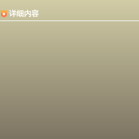
内容加载失败，可能是你的浏览器屏蔽了JS脚本！
详细内容