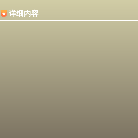
内容加载失败，可能是你的浏览器屏蔽了JS脚本！
详细内容