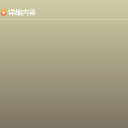
内容加载失败，可能是你的浏览器屏蔽了JS脚本！
详细内容