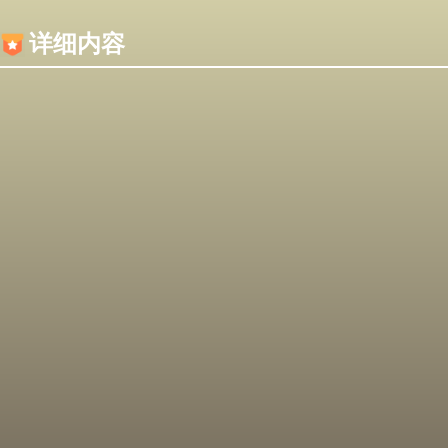
内容加载失败，可能是你的浏览器屏蔽了JS脚本！
详细内容