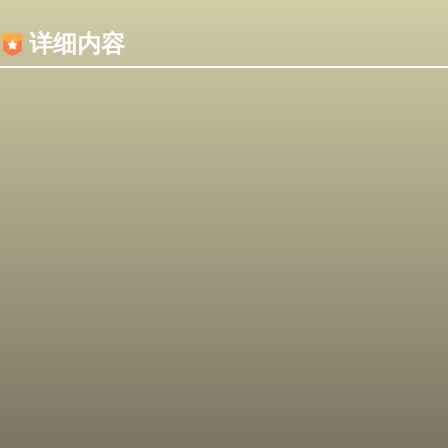
内容加载失败，可能是你的浏览器屏蔽了JS脚本！
详细内容