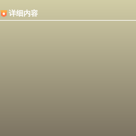
内容加载失败，可能是你的浏览器屏蔽了JS脚本！
详细内容