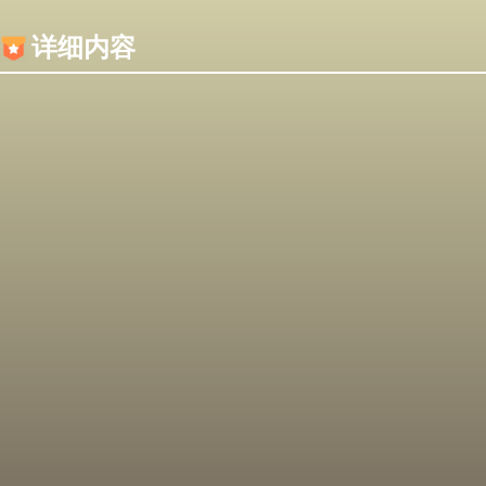
内容加载失败，可能是你的浏览器屏蔽了JS脚本！
详细内容