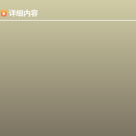
内容加载失败，可能是你的浏览器屏蔽了JS脚本！
详细内容