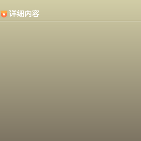
内容加载失败，可能是你的浏览器屏蔽了JS脚本！
详细内容