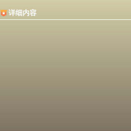
内容加载失败，可能是你的浏览器屏蔽了JS脚本！
详细内容