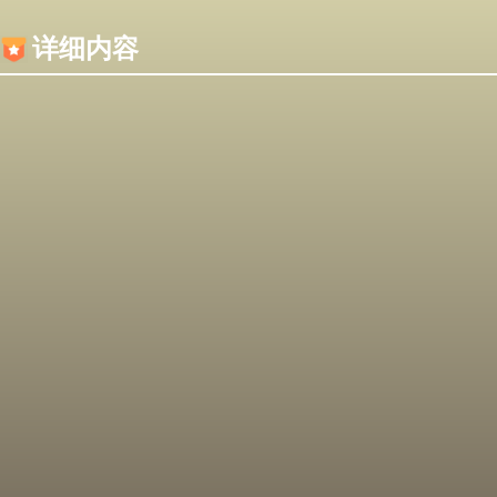
内容加载失败，可能是你的浏览器屏蔽了JS脚本！
详细内容