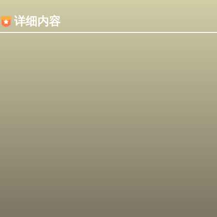
内容加载失败，可能是你的浏览器屏蔽了JS脚本！
详细内容