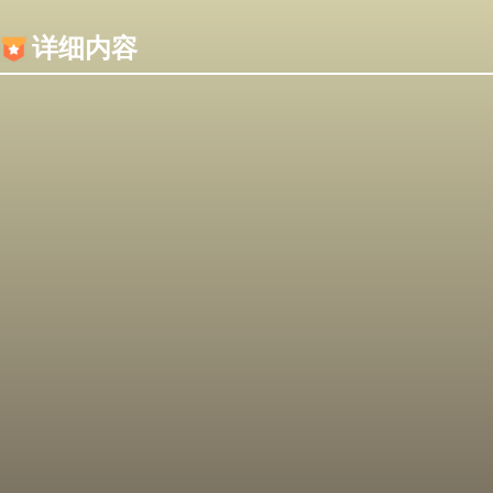
内容加载失败，可能是你的浏览器屏蔽了JS脚本！
详细内容