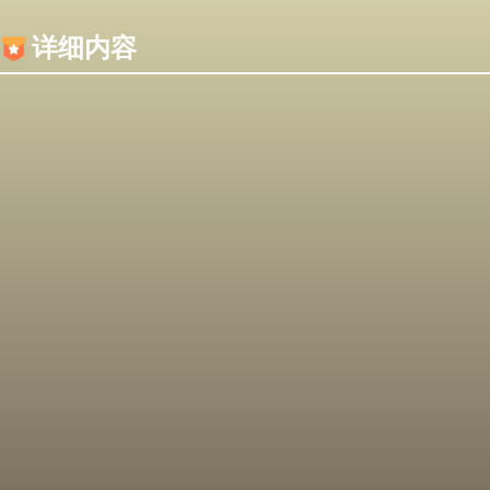
内容加载失败，可能是你的浏览器屏蔽了JS脚本！
详细内容