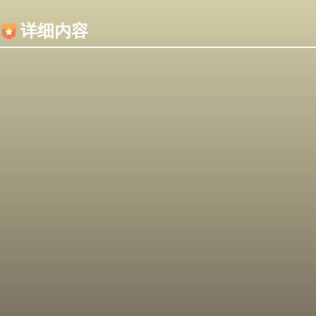
内容加载失败，可能是你的浏览器屏蔽了JS脚本！
详细内容